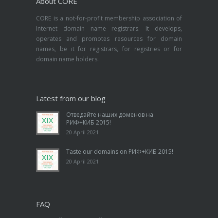
About CORE
CORE is a not-for-profit membership association of
Internet domain name registrars. It develops,
operates and promotes resources for domain
names, be it for registrars, for registries or for
domain name holders.
Latest from our blog
Отведайте наших доменов на
РИФ+КИБ 2015!
20 April 2021
Taste our domains on РИФ+КИБ 2015!
20 April 2021
FAQ