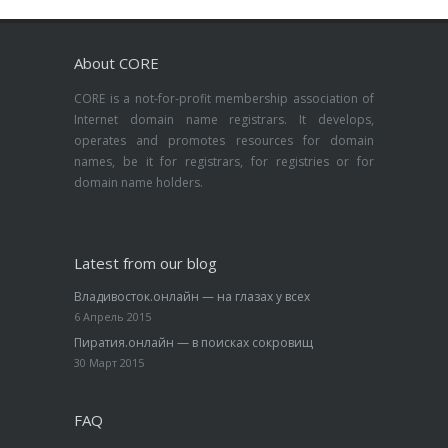
About CORE
CORE is a not-for-profit membership association of
Internet domain name registrars. It develops,
operates and promotes resources for domain
names, be it for registrars, for registries or for
domain name holders.
Latest from our blog
Владивосток.онлайн — на глазах у всех
6 Апрель 2015
Пиратия.онлайн — в поисках сокровищ
30 Март 2015
FAQ