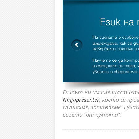
Екипът ни имаше щастието 
Ninjapresenter
, което се про
слушахме, записвахме и уча
съвети “от кухнята”.