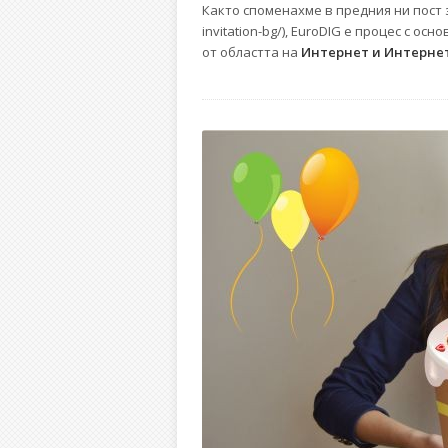
Както споменахме в предния ни пост за 
invitation-bg/), EuroDIG е процес с осн
от областта на
Интернет и Интерне