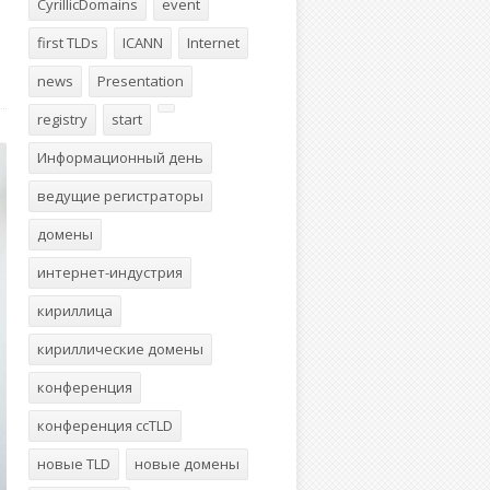
CyrillicDomains
event
first TLDs
ICANN
Internet
news
Presentation
registry
start
Информационный день
ведущие регистраторы
домены
интернет-индустрия
кириллица
кириллические домены
конференция
конференция ccTLD
новые TLD
новые домены