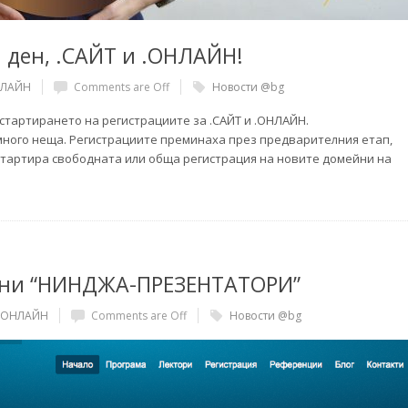
 ден, .САЙТ и .ОНЛАЙН!
ОНЛАЙН
Comments are Off
Новости @bg
стартирането на регистрациите за .САЙТ и .ОНЛАЙН.
 много неща. Регистрациите преминаха през предварителния етап,
та стартира свободната или обща регистрация на новите домейни на
ани “НИНДЖА-ПРЕЗЕНТАТОРИ”
 .ОНЛАЙН
Comments are Off
Новости @bg