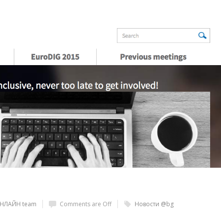
ОНЛАЙН team
Comments are Off
Новости @bg