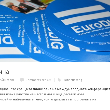
очна
ЛАЙН team
Comments are Off
Новости @bg
официалната
среща за планиране на международната конференци
 свят взеха участие на място в нея и още десетки чрез
ирайки най-важните теми, които да влязат в програмата на