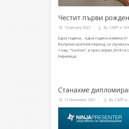
Честит първи рожден
16 January 2022
By .САЙТ и .
Една година… една година измина от 
Въпреки краткия период, се случиха
т.нар. “Sunrise”, и през април 2014-
Кирилица.
Станахме дипломир
17 November 2021
By .САЙТ и