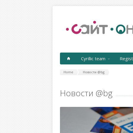
Cyrillic team
Regist
Home
Новости @bg
Новости @bg