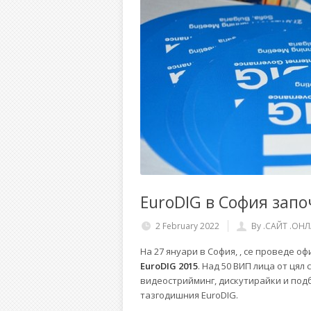
EuroDIG в София зап
2 February 2022
By .САЙТ .ОН
На 27 януари в София, , се проведе 
EuroDIG 2015
. Над 50 ВИП лица от цял
видеострийминг, дискутирайки и подб
тазгодишния EuroDIG.