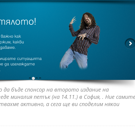
да бъде спонсор на второто издание на
веде миналия петък (на 14.11.) в София, . Ние самит
ствахме активно, а сега ще ви споделим някои