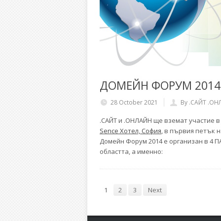
ДОМЕЙН ФОРУМ 2014
28 October 2021
By .САЙТ .ОН
.САЙТ и .ОНЛАЙН ще вземат участие 
Sence Хотел, София
, в първия петък н
Домейн Форум 2014 е организан в 4 
областта, а именно:
1
2
3
Next