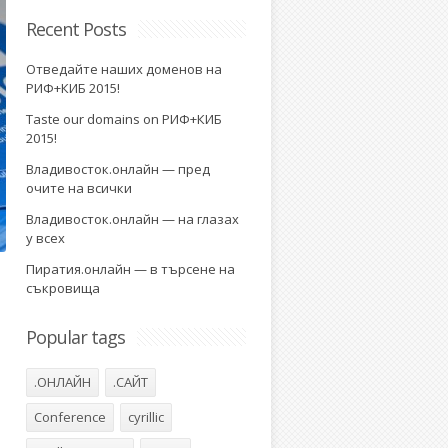
Recent Posts
Отведайте наших доменов на
РИФ+КИБ 2015!
Taste our domains on РИФ+КИБ
2015!
Владивосток.онлайн — пред
очите на всички
Владивосток.онлайн — на глазах
у всех
Пиратия.онлайн — в търсене на
съкровища
Popular tags
я
.ОНЛАЙН
.САЙТ
Conference
cyrillic